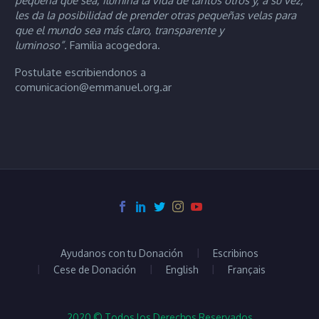
pequeña que sea, ilumina la vida de tantos otros y, a su vez,
les da la posibilidad de prender otras pequeñas velas para
que el mundo sea más claro, transparente y
luminoso”.
Familia acogedora.
Postulate escribiendonos a
comunicacion@emmanuel.org.ar
Ayudanos con tu Donación
Escribinos
Cese de Donación
English
Français
2020 © Todos los Derechos Reservados