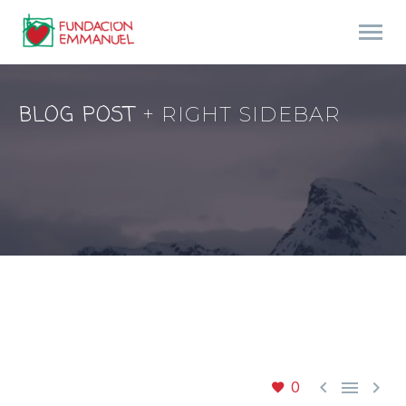
BLOG POST
+ RIGHT SIDEBAR



0