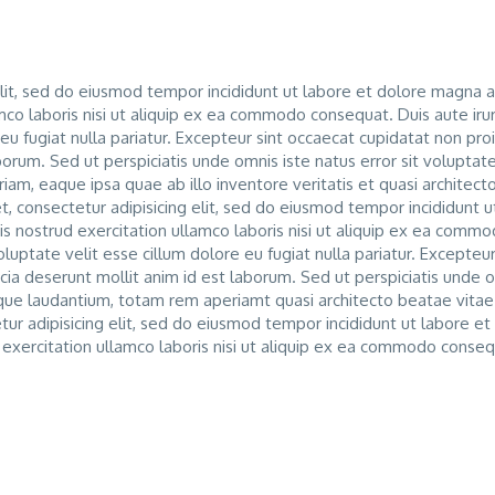
lit, sed do eiusmod tempor incididunt ut labore et dolore magna a
mco laboris nisi ut aliquip ex ea commodo consequat. Duis aute iru
 eu fugiat nulla pariatur. Excepteur sint occaecat cupidatat non pro
laborum. Sed ut perspiciatis unde omnis iste natus error sit volupta
m, eaque ipsa quae ab illo inventore veritatis et quasi architect
t, consectetur adipisicing elit, sed do eiusmod tempor incididunt u
s nostrud exercitation ullamco laboris nisi ut aliquip ex ea comm
luptate velit esse cillum dolore eu fugiat nulla pariatur. Excepteur
icia deserunt mollit anim id est laborum. Sed ut perspiciatis unde 
que laudantium, totam rem aperiamt quasi architecto beatae vitae
ur adipisicing elit, sed do eiusmod tempor incididunt ut labore et
CARGAR MÁS
exercitation ullamco laboris nisi ut aliquip ex ea commodo conseq