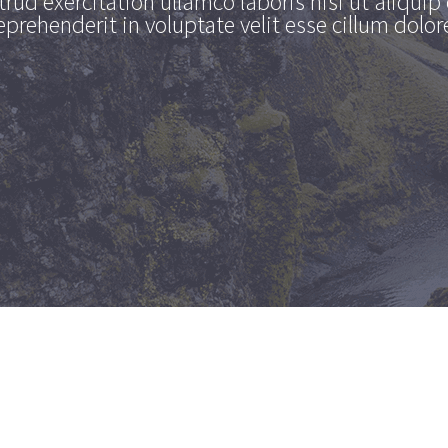
rud exercitation ullamco laboris nisi ut aliqu
reprehenderit in voluptate velit esse cillum dolore