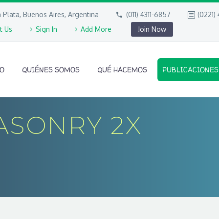
 Plata, Buenos Aires, Argentina
(011) 4311-6857
(0221)
t Us
Sign In
Add More
Join Now
IO
QUIÉNES SOMOS
QUÉ HACEMOS
PUBLICACIONES
ASONRY 2X