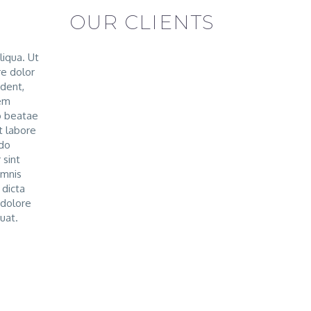
OUR CLIENTS
liqua. Ut
re dolor
ident,
tem
o beatae
t labore
odo
 sint
omnis
 dicta
 dolore
uat.