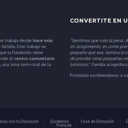
CONVERTITE EN 
ue trabaja desde
hace más
“Sentimos que vale la pena. Ap
 familia.
Este trabajo se
en acogimiento, es como pren
 que la Fundación viene
pequeña que sea, ilumina la vi
desde el
centro comunitario
de prender otras pequeñas vel
, una zona semi-rural de la
luminoso”.
Familia acogedora
Postulate escribiendonos a 
nos con tu Donación
Escribinos
Cese de Donación
E
Français