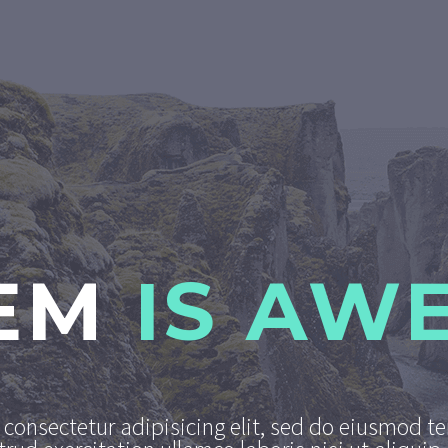
EM
IS AW
consectetur adipisicing elit, sed do eiusmod t