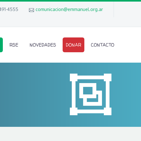
 491-4555
comunicacion@emmanuel.org.ar
RSE
NOVEDADES
DONAR
CONTACTO

