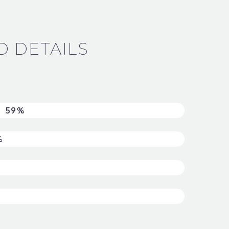
D DETAILS
N
59%
%