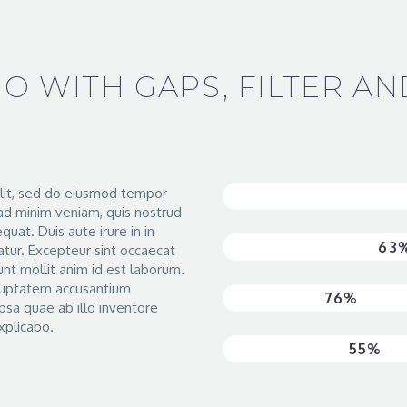
O WITH GAPS, FILTER AN
elit, sed do eiusmod tempor
USABILITY & DESIG
 ad minim veniam, quis nostrud
quat. Duis aute irure in in
PROGRAMMING
63
iatur. Excepteur sint occaecat
unt mollit anim id est laborum.
voluptatem accusantium
TESTING
76%
sa quae ab illo inventore
xplicabo.
DATABASES
55%