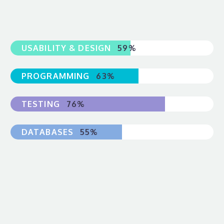
USABILITY & DESIGN
59%
PROGRAMMING
63%
TESTING
76%
DATABASES
55%