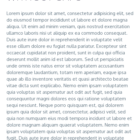
Lorem ipsum dolor sit amet, consectetur adipisicing elit, sed
do eiusmod tempor incididunt ut labore et dolore magna
aliqua. Ut enim ad minim veniam, quis nostrud exercitation
ullamco laboris nisi ut aliquip ex ea commodo consequat.
Duis aute irure dolor in reprehenderit in voluptate velit
esse cillum dolore eu fugiat nulla pariatur. Excepteur sint
occaecat cupidatat non proident, sunt in culpa qui officia
deserunt mollit anim id est laborum. Sed ut perspiciatis
unde omnis iste natus error sit voluptatem accusantium
doloremque laudantium, totam rem aperiam, eaque ipsa
quae ab illo inventore veritatis et quasi architecto beatae
vitae dicta sunt explicabo. Nemo enim ipsam voluptatem
quia voluptas sit aspernatur aut odit aut fugit, sed quia
consequuntur magni dolores eos qui ratione voluptatem
sequi nesciunt. Neque porro quisquam est, qui dolorem
ipsum quia dolor sit amet, consectetur, adipisci velit, sed
quia non numquam eius modi tempora incidunt ut labore et
dolore magnam aliquam quaerat voluptatem. Nemo enim
ipsam voluptatem quia voluptas sit aspernatur aut odit aut
fugit. Duis aute irure dolor in reprehenderit in voluptate