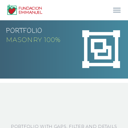
PORTFOLIO


MASONRY 100%
PORTFOLIO WITH GAPS, FILTER AND DETAILS