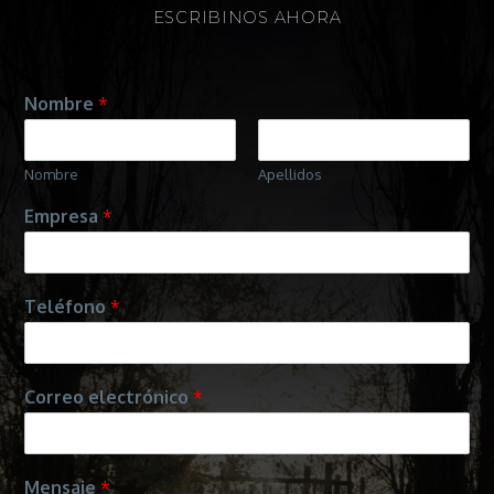
ESCRIBINOS AHORA
Nombre
*
Nombre
Apellidos
Empresa
*
Teléfono
*
Correo electrónico
*
Mensaje
*