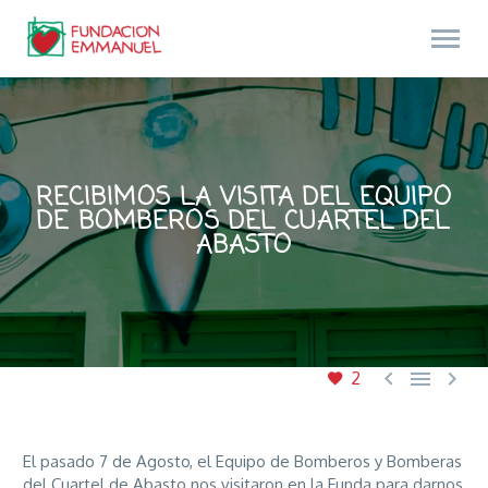
RECIBIMOS LA VISITA DEL EQUIPO
DE BOMBEROS DEL CUARTEL DEL
ABASTO



2
El pasado 7 de Agosto, el Equipo de Bomberos y Bomberas
del Cuartel de Abasto nos visitaron en la Funda para darnos