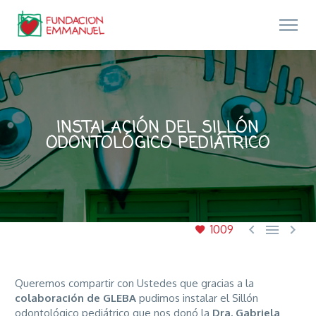
INSTALACIÓN DEL SILLÓN
ODONTOLÓGICO PEDIÁTRICO



1009
Queremos compartir con Ustedes que gracias a la
colaboración de GLEBA
pudimos instalar el Sillón
odontológico pediátrico que nos donó la
Dra. Gabriela