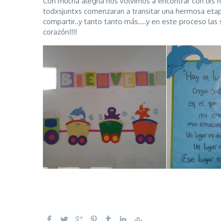
Con mucha alegría nos volvimos a encontrar con lxs n
todxsjuntxs comenzaran a transitar una hermosa etapa
compartir..y tanto tanto más….y en este proceso las
corazón!!!!