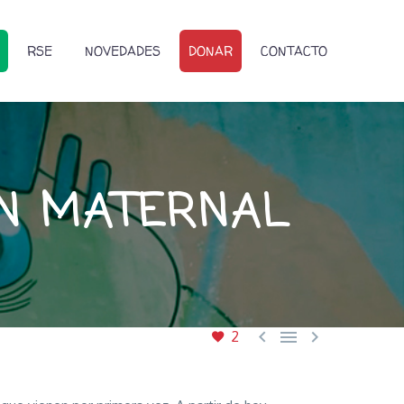
RSE
NOVEDADES
DONAR
CONTACTO
ÍN MATERNAL



2