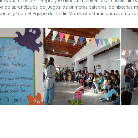
iñxs y familias de siempre y le dimos la bienvenida a muchxs niñxs
 de aprendizajes, de juegos, de primeras palabras, de historias m
 seños y todo el Equipo del Jardín Maternal estarán para acompañ