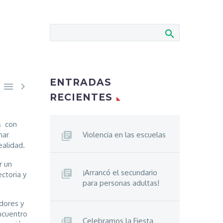
ENTRADAS


RECIENTES
s con
nar
Violencia en las escuelas
ealidad.
r un
¡Arrancó el secundario
ctoria y
para personas adultas!
dores y
ncuentro
Celebramos la Fiesta