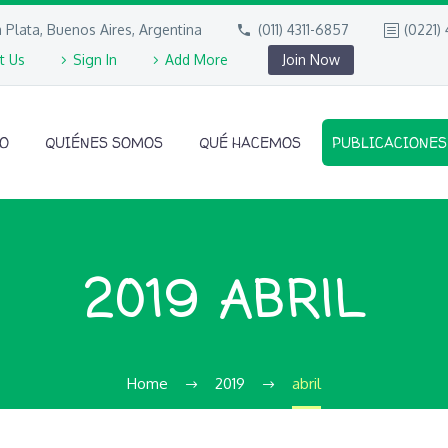
 Plata, Buenos Aires, Argentina
(011) 4311-6857
(0221)
t Us
Sign In
Add More
Join Now
IO
QUIÉNES SOMOS
QUÉ HACEMOS
PUBLICACIONES
2019 ABRIL
Home
2019
abril