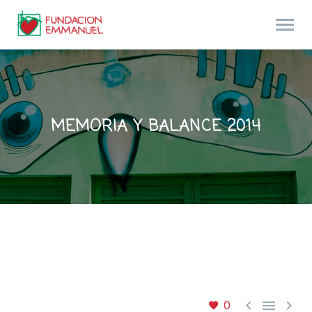
MEMORIA Y BALANCE 2014



0