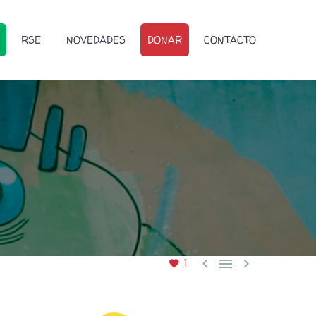
RSE
NOVEDADES
DONAR
CONTACTO



1