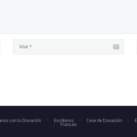
nos con tu Donación
Escribinos
Cese de Donación
E
Français