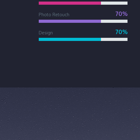
70%
Photo Retouch
70%
Design