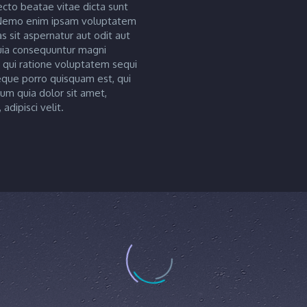
ecto beatae vitae dicta sunt
 Nemo enim ipsam voluptatem
s sit aspernatur aut odit aut
quia consequuntur magni
 qui ratione voluptatem sequi
eque porro quisquam est, qui
um quia dolor sit amet,
adipisci velit.