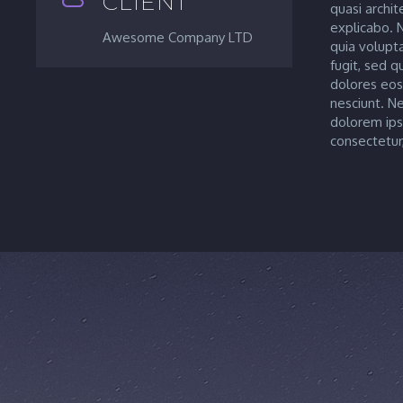
CLIENT
quasi archit
explicabo.
Awesome Company LTD
quia volupta
fugit, sed 
dolores eos
nesciunt. N
dolorem ips
consectetur, 