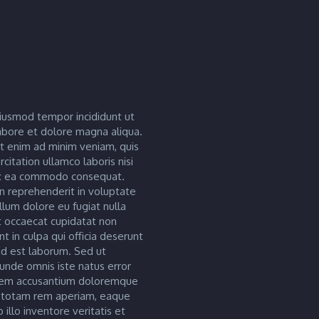
iusmod tempor incididunt ut
abore et dolore magna aliqua.
t enim ad minim veniam, quis
citation ullamco laboris nisi
ex ea commodo consequat.
in reprehenderit in voluptate
illum dolore eu fugiat nulla
nt occaecat cupidatat non
nt in culpa qui officia deserunt
id est laborum. Sed ut
 unde omnis iste natus error
atem accusantium doloremque
 totam rem aperiam, eaque
 illo inventore veritatis et