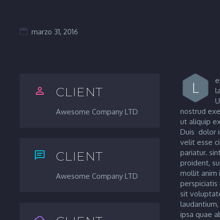
marzo 31, 2016
e
L
CLIENT


l
U
nostrud exer
Awesome Company LTD
ut aliquip 
Duis dolor 
velit esse c
pariatur. si
CLIENT


proident, su
mollit anim 
Awesome Company LTD
perspiciatis
sit volupt
laudantium,
ipsa quae ab

