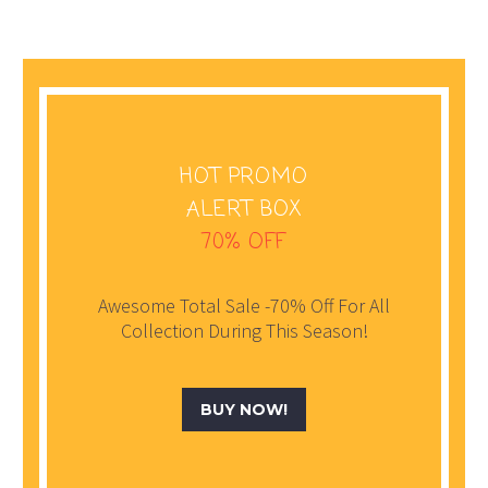
HOT PROMO
ALERT BOX
70% OFF
Awesome Total Sale -70% Off For All
Collection During This Season!
BUY NOW!